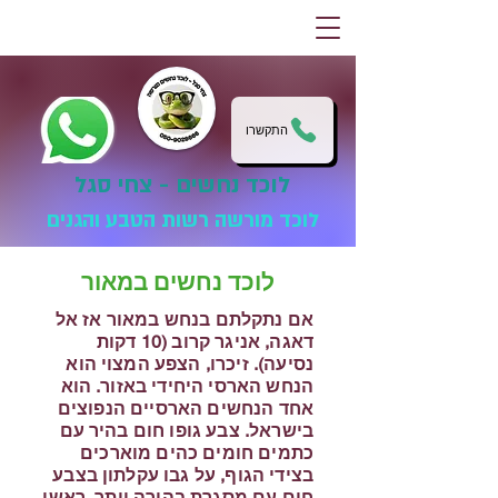
התקשרו
לוכד נחשים - צחי סגל
לוכד מורשה רשות הטבע והגנים
לוכד נחשים במאור
אם נתקלתם בנחש במאור אז אל
דאגה, אניגר קרוב (10 דקות
נסיעה). זיכרו, הצפע המצוי הוא
הנחש הארסי היחידי באזור. הוא
אחד הנחשים הארסיים הנפוצים
בישראל. צבע גופו חום בהיר עם
כתמים חומים כהים מוארכים
בצידי הגוף, על גבו עקלתון בצבע
חום עם מסגרת בהירה יותר, ראשו