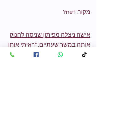
מקור: Ynet
אישה ניצלה מפיתון שניסה לחנוק
אותה במשך שעתיים: "ראיתי אותו
מתלפף סביבי
רום ארונרוג מאזור בנגקוק הדיחה
כלים, כשהרגישה כאב חד ברגלה.
כשהביטה למטה נדהמה לראות
פיתון שמנסה לחנוק אותה. שכן
ששמע את זעקותיה הזעיק את
כוחות החירום. הפיתון הוכה -
ונמלט. מצבה של האישה מוגדר
טוב