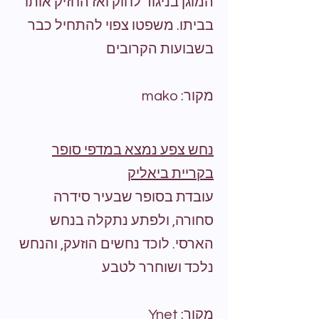
המוגן בניגוד לחוק ואז החזיק אותו
בביתו. משפטו צפוי להתחיל כבר
בשבועות הקרובים
מקור: mako
נחש צפע נמצא במדפי סופר
בקריית ביאליק
עובדת בסופר שבעיר סידרה
סחורה, ולפתע נתקלה בנחש
הארסי. לוכד נחשים הוזעק, והנחש
נלכד ושוחרר לטבע
מקור: Ynet