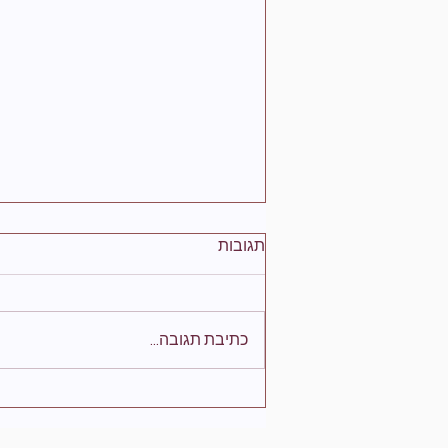
תגובות
כתיבת תגובה...
מה הכשה יותר מסוכנת: מצפע
צעיר או מצפע בוגר?