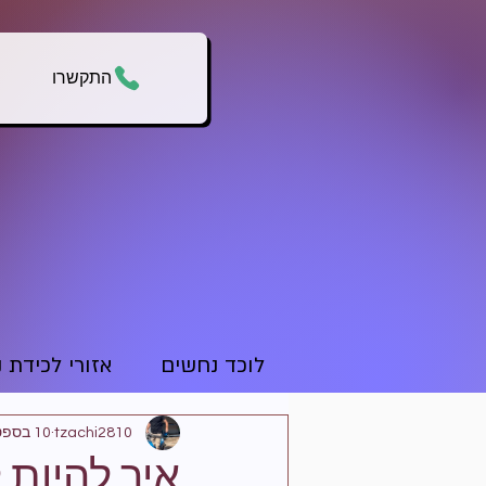
התקשרו
לוכד נחשים
אזורי לכידת 
tzachi2810
10 בספט׳ 2024
איך להיות 