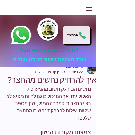
התקשרו
לוכד נחשים - צחי סגל
לוכד מורשה רשות הטבע והגנים
tzachi2810
22 ביוני 2024
זמן קריאה 2 דקות
איך להרחיק נחשים מהחצר?
נחשים הם חלק חשוב מהמערכת 
האקולוגית, אך הם יכולים גם להוות מפגע לא 
רצוי בחצרות. למרבה המזל, ישנן מספר 
שיטות יעילות להרחקת נחשים מהחצר 
שלכם:
צמצום מקורות המזון: