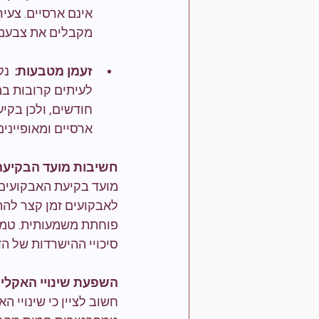
אינם ארסיים. צעי
מקבלים את צבעם 
זעמן מטבעות: 
לעיתים קרובות במ
חודשים, ולכן בקי
ארסיים ומאופייני
חשיבות מועד הבקיעה
מועד בקיעת האבקועים 
לאבקועים זמן קצר להת
פוחתת משמעותית. טמפר
סיכויי ההישרדות של הד
השפעת שינויי האקלים
חשוב לציין כי שינויי 