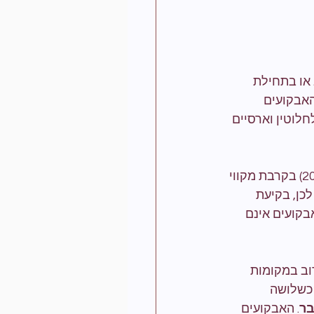
בין 10 ל-20) בסוף האביב או בתחילת 
האבקועים 
לוטין וארסיים 
 נקבת נחש המים מטילה מספר גדול של ביצים (לעיתים מעל 20) בקרבת מקווי 
ה קצרה יחסית, ונמשכת לרוב בין 40 ל-60 ימים. לכן, בקיעת 
בקועים אינם 
חילת הקיץ, לרוב במקומות 
כשלושה 
בר
. האבקועים 