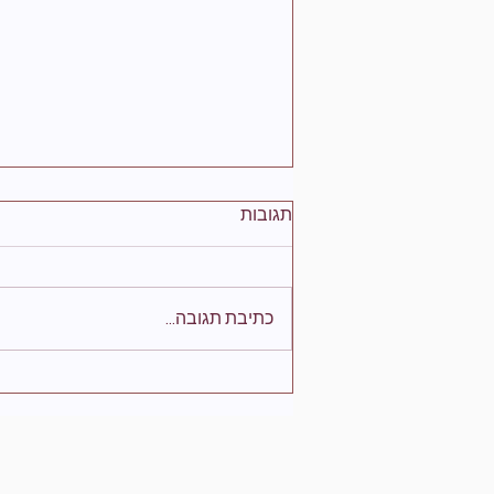
תגובות
כתיבת תגובה...
מה הכשה יותר מסוכנת: מצפע
צעיר או מצפע בוגר?