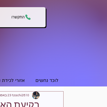
התקשרו
לוכד נחשים
אזורי לכידת 
tzachi2810
23 באפר׳ 2025
בקיעת האב