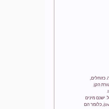
כזוחלים, 
רת הקן. 
.
 ישנם מינים 
המטילים ביצים (oviparous) וישנם מינים משריצי ולדות (viviparous או ovoviviparous), כלומר הם 