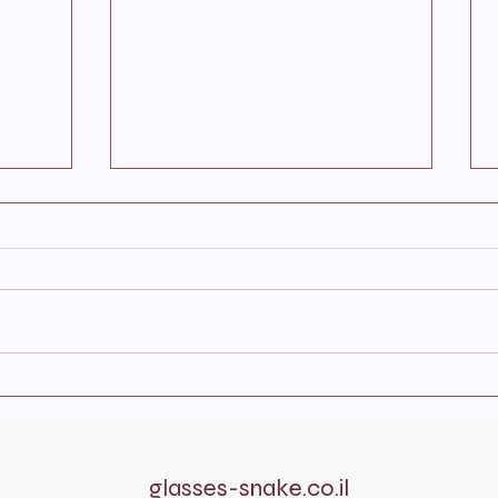
מחבואי הקיץ והיום: היכן מתחבא
מנגנו
הצפע המצוי במהלך שעות
כמה פ
היממה?
ומתי 
glasses-snake.co.il