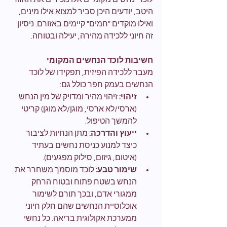
היטב, יודעים היכן סביר למצוא אילו מינים, 
ואילו מוקדים "חמים" קיימים באזורם. ניסיון 
זה חיוני ללכידה מהירה, יעילה ובטוחה.
חשיבות לוכד הנחשים המקומי
מעבר ללכידה הפיזית, תפקידו של לוכד 
הנחשים בעמק חפר כולל גם:
זיהוי:
 זיהוי מהיר ומדויק של מין הנחש 
(ארסי/לא ארסי, מוגן/לא מוגן) קריטי 
להמשך הטיפול.
ייעוץ והדרכה:
 מתן הנחיות לציבור 
כיצד למנוע כניסת נחשים בעתיד 
(איטום, גיזום, סילוק מפגעים).
שימור טבע:
 לוכד מוסמך משחרר את 
הנחש בשטח פתוח ובטוח הרחק 
ממגורי אדם, ובכך תורם לשימור 
אוכלוסיית הנחשים שהם חלק חיוני 
ממערכת אקולוגית בריאה. כל נחשי 