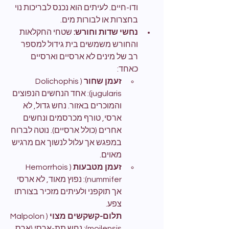
ודו-חיים. לעיתים הוא נכנס לבריכות נוי 
בחצרות או לבורות מים.
נחשי שדות וחורש:
 שטחי החקלאות 
והחורש משמשים בית גידול למספר 
רב של מינים לא ארסיים וארסיים 
כאחד:
זעמן שחור
 (Dolichophis 
jugularis): אחד הנחשים הנפוצים 
והמוכרים באזור. נחש גדול, לא 
ארסי, טורף מכרסמים ונחשים 
אחרים (כולל ארסיים). נוטה לברוח 
במפגש אך עלול לנשוך אם מרגיש 
מאוים.
זעמן מטבעות
 (Hemorrhois 
nummifer): נפוץ מאוד, לא ארסי 
אך תוקפני ולעיתים מזכיר בצורתו 
צפע.
תלום-קשקשים מצוי
 (Malpolon 
moilensis): נחש תת-ארסי (ארס 