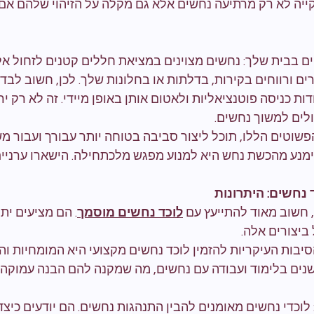
ייה לא רק מרתיעה נחשים אלא גם מקלה על הזיהוי שלהם אם ה
ים בבית שלך: נחשים מצוינים במציאת חללים קטנים לזחול אלי
ם ורווחים בקירות, בדלתות או בחלונות שלך. לכן, חשוב לבד
דות כניסה פוטנציאליות ולאטום אותן באופן מיידי. זה לא רק י
לים למשוך נחשים.
פשוטים הללו, תוכל ליצור סביבה בטוחה יותר עבורך ועבור מש
מנע מהכשת נחש היא למנוע מפגש מלכתחילה. הישארו ערניים
 נחשים: היתרונות
חשוב מאוד להתייעץ עם 
לוכד נחשים מוסמך
. הם מציעים יתר
 ביצורים אלה. 
הסיבות העיקריות להזמין לוכד נחשים מקצועי היא המומחיות והנ
שנים בלימוד ועבודה עם נחשים, מה שמקנה להם הבנה עמוקה 
וכדי נחשים מאומנים להבין התנהגות נחשים. הם יודעים כיצד