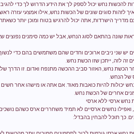
ת להכשות נחש יכול לספק לך את הידע הדרוש לך כדי להגיב 
איך לזהות סוגים שונים של הכשות נחש, אילו אמצעי עזרה ראשו
ם מדריך הישרדות, אתה יכול להרגיש בטוח ומוכן יותר כשאתה
אות שונה בהתאם לסוג הנחש, אבל יש כמה סימנים נפוצים שא
ים יש שני ניבים ארוכים וחדים שהם משתמשים בהם כדי לנשוך
 זה לזה, ייתכן שזו הכשת נחש.
חר הכשת נחש, האזור סביב ההכשה מתנפח ואדום. זו הדרך של 
 של הנחש.
נחש יכולות להיות כואבות מאוד. אם אתה או מישהו אחר חשים 
מנים אחרים של הכשת נחש.
ת נחש ארסי ללא ארסי
 ואפילו נחשים ארסיים לא תמיד משחררים ארס כשהם נושכים. 
ם. כך תוכל להבחין בהבדל:
ת נחש ארסי גורמות לרוב לתסמינים חמורים יותר מהכשות לא 