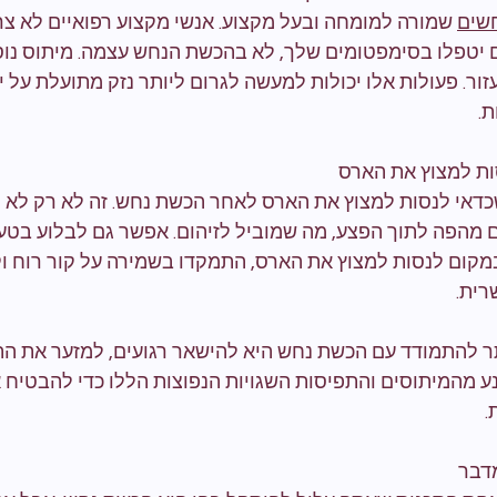
חשים
 שמורה למומחה ובעל מקצוע. אנשי מקצוע רפואיים לא צר
 יטפלו בסימפטומים שלך, לא בהכשת הנחש עצמה. מיתוס נו
זור. פעולות אלו יכולות למעשה לגרום ליותר נזק מתועלת על י
ת.
ות למצוץ את הארס
כדאי לנסות למצוץ את הארס לאחר הכשת נחש. זה לא רק לא יע
ים מהפה לתוך הפצע, מה שמוביל לזיהום. אפשר גם לבלוע בטע
במקום לנסות למצוץ את הארס, התמקדו בשמירה על קור רוח ו
רית.
תר להתמודד עם הכשת נחש היא להישאר רגועים, למזער את התנ
נע מהמיתוסים והתפיסות השגויות הנפוצות הללו כדי להבטיח 
.
דבר