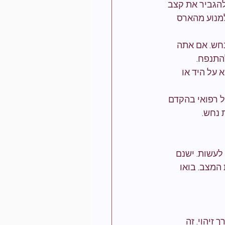
להגביר את קצב 
מנוע מהארס 
חש. אם אתה 
התנפח.
על היד או 
ל רפואי בהקדם 
 נחש.
עשות. ישנם 
המצב. בואו 
זיהוי. זה 