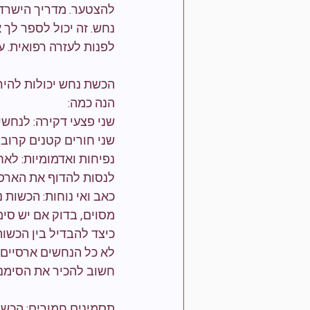
להצטער. מדריך הישרדו
נחש. זה יכול לספר לך 
לפנות לעזרה רפואית. ע
הכשת נחש יכולות להיר
הנה כמה:
שני פצעי דקירה: לנחש
שני חורים קטנים קרובים
נפיחות ואדמומיות: לא
לנסות להדוף את הארס
כאב ואי נוחות: הכשות 
מסוים, בדוק אם יש סי
כיצד להבדיל בין הכשו
לא כל הנחשים ארסיים,
חשוב להכיר את הסימני
תסמינים חמורים: הכשו