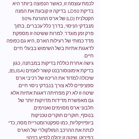
לכמת עוצמה זו, כאשר הנפוצה ביותר היא 
בדיקת LD50. בדיקה זו קובעת את המנה 
הקטלנית (LD) של ארס ההורגת 50% 
מנבדקי הניסוי, בדרך כלל עכברים, בתוך 
פרק זמן מוגדר. למרות ששיטה זו מספקת 
מדד כמותי של רעילות הארס, היא גם כפופה 
לדאגות אתיות בשל השימוש בבעלי חיים 
חיים.
גישה אחרת כוללת בדיקות במבחנה, כגון 
בדיקת אימונוסורבנט קשור לאנזים (ELISA), 
שיכולה למדוד את הריכוז של רכיבי ארס 
ספציפיים ללא צורך בנבדקי ניסוי חיים. 
שיטה זו לא רק מפחיתה דאגות אתיות אלא 
גם מאפשרת מדידות מדויקות יותר של 
חלבוני ארס מסוימים ואנזימים.
בנוסף, חוקרים חוקרים טכניקות 
ביופיזיקליות, כמו ספקטרומטריית מסה, כדי 
לנתח את ההרכב המולקולרי של הארס 
בפירוט. שיטה זו יכולה לסייע בזיהוי 