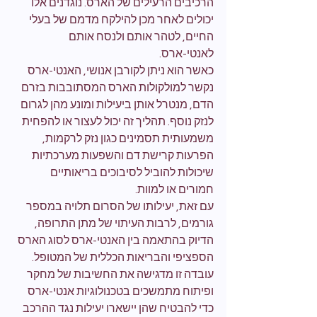
הרכיבים הרעילים של הארס. נוגדנים אלו 
יכולים לאחר מכן להילקח מדמם של בעלי 
החיים, לטהר אותם ולנסח אותם 
לאנטי-ארס.
כאשר הוא ניתן לקורבן אנושי, האנטי-ארס 
נקשר למולקולות הארס המסתובבות בזרם 
הדם, מנטרל אותן ביעילות ומונע מהן לגרום 
לנזק נוסף. תהליך זה יכול לעצור או להפחית 
משמעותית תסמינים כגון נזק לרקמות, 
הפרעות קרישת דם והשפעות מערכתיות 
שיכולות להוביל לסיבוכים בריאותיים 
חמורים או למוות.
עם זאת, יעילותו של הסרום תלויה במספר 
גורמים, לרבות העיתוי של מתן התרופה, 
הדיוק בהתאמה בין האנטי-ארס לסוג הארס 
הספציפי והבריאות הכללית של המטופל. 
עובדה זו מדגישה את החשיבות של מחקר 
ופיתוח מתמשכים בטכנולוגיות אנטי-ארס 
כדי להבטיח שהן יישארו יעילות נגד ההרכב 