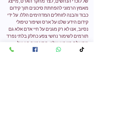
של לוכדי הנחשים, לצד מחקר הארס, מייצג 
מאמץ הרמוני להפחתת סיכונים תוך קידום 
כבוד והבנה לזוחלים המדהימים הללו. על ידי 
קידום הידע שלנו על ארס ושיפור טיפולי 
נסיוב, אנו לא רק מגנים על חיי אדם אלא גם 
תורמים לשימור נחשי צפע כחלק בלתי נפרד 
מהעולם הטבעי שלנו. הסינרגיה הזו של 
מאמצים מדגישה את החשיבות של מחקר 
מתמשך וניהול פרואקטיבי של חיות בר.
הצג הכול
פוסטים אחרונים