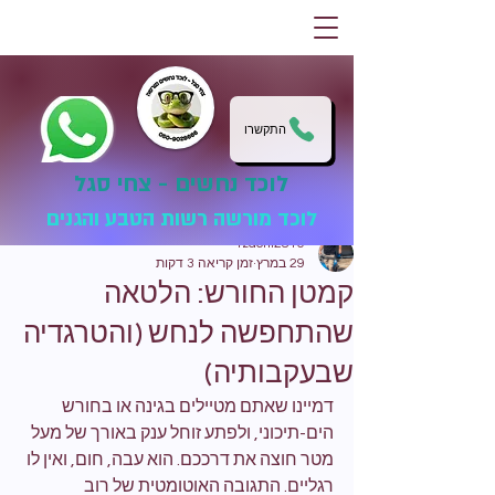
התקשרו
לוכד נחשים - צחי סגל
לוכד מורשה רשות הטבע והגנים
tzachi2810
29 במרץ
זמן קריאה 3 דקות
קמטן החורש: הלטאה
שהתחפשה לנחש (והטרגדיה
שבעקבותיה)
דמיינו שאתם מטיילים בגינה או בחורש 
הים-תיכוני, ולפתע זוחל ענק באורך של מעל 
מטר חוצה את דרככם. הוא עבה, חום, ואין לו 
רגליים. התגובה האוטומטית של רוב 