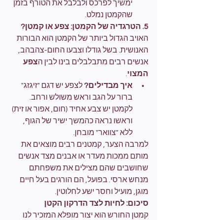
ימשיך לפרכס ולבלבל את הטורף בזמן 
שהקמטן נמלט.
5. הטרגדיה של הקמטן: צפע או קמטן?
האויב הגדול ביותר של הקמטן הוא הבורות 
האנושית. בשל גודלו וצבעו החום-צהבהב, 
אנשים רבים מתבלבלים בינו לבין ה
צפע 
המצוי
.
איך מבדילים?
 לצפע יש דגם "זיגזג" 
ברור על הגב וראש משולש ורחב. 
לקמטן יש צבע אחיד (חום, אפור או זית) 
וראשו נראה כהמשך ישיר של הגוף, 
ללא "צוואר" מובחן.
למרבה הצער, קמטנים רבים מוצאים את 
מותם ממכות מעדר או אבנים מצד אנשים 
שחושבים שהם מצילים את משפחתם 
מנחש ארסי. בפועל, הם הורגים בעל חיים 
מוגן, מועיל וחסר ישע לחלוטין.
סיכום: לחיות לצד הדרקון הקטן
קמטן החורש הוא יצור מופלא המזכיר לנו 