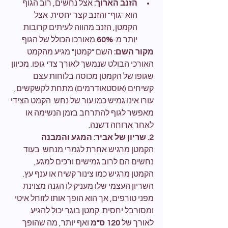
הזנב הארוך:
 אצל נחשים, רוב הגוף 
הוא "גוף" והזנב קצר יחסית. אצל 
הקמטן, הזנב מהווה לעיתים קרובות 
יותר מ-
60%
 מאורכו הכולל של הגוף.
מקור השם:
 השם "קמטן" מגיע מהקמט 
האורכי הבולט שנמשך לאורך צדי גופו. מכיוון 
שגופו של הקמטן מכוסה בלוחות עצם 
קשיחים (אוסטאודרמים) מתחת לקשקשים, 
עורו אינו גמיש כמו עור של נחש. הקמט הצידי 
מאפשר לגוף להתרחב בזמן הנשימה או 
לאחר ארוחה דשנה.
2. שריון של אביר: המגע והמבנה
הקמטן מרגיש אחרת לגמרי מנחש. בעוד 
נחשים הם לרוב גמישים ורכים למגע, 
הקמטן מרגיש כמו צינור קשיח או ענף עץ. 
השריון העצמי שלו מעניק לו הגנה מצוינת 
מפני טורפים, אך הוא הופך אותו לזוחל איטי 
ומסורבל יחסית. קמטן בוגר יכול להגיע 
לאורך של 
120 ס"מ
 ואף יותר, מה שהופך 