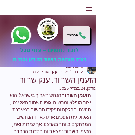
התקשרו
לוכד נחשים - צחי סגל
לוכד מורשה רשות הטבע והגנים
tzachi2810
12 בנוב׳ 2024
זמן קריאה 3 דקות
הזעמן השחור: ענק שחור
עודכן:
24 במרץ 2025
הזעמן השחור
 הנחש הארוך בישראל, הוא 
יצור מופלא ומרשים. גופו השחור האלגנטי, 
תנועתו החלקה ותפקידו החשוב במערכת 
האקולוגית הופכים אותו לאחד הנחשים 
המרתקים ביותר בארצנו. אך למרות זאת, 
הזעמן השחור נמצא כיום בסכנת הכחדה 