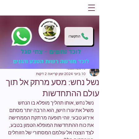
התקשרו
לוכד נחשים - צחי סגל
לוכד מורשה רשות הטבע והגנים
tzachi2810
10 ביוני 2024
זמן קריאה 2 דקות
נשל נחש: מסע מרתק אל תוך
עולם ההתחדשות
נשל נחש, אותו תהליך מופלא בו הנחש 
משיל את עורו הישן, הוא הרבה יותר מסתם 
אירוע טבעי. זוהי תופעה מרתקת הממחישה 
את כוח ההתחדשות המופלא הטמון בטבע, 
לצד הצצה אל עולמם המסתורי של הזוחלים 