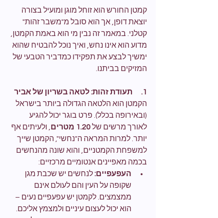
קמטן החורש הוא זוחל מוגן ומועיל בצורה 
יוצאת דופן, אך הוא סובל מ"משבר זהות" 
קטלני. במאמר זה נבין מי הוא באמת הקמטן, 
מדוע הוא אינו נחש, ואיך נוכל להבטיח שהוא 
ימשיך לבצע את תפקידו כמדביר הטבעי של 
המזיקים בביתנו.
1.      תעודת זהות: לטאה בשריון של אביר
הקמטן הוא הלטאה הגדולה ביותר בישראל 
(ובאירופה בכלל). פרט בוגר יכול להגיע 
לאורך מרשים של 
1.20 מטרים
, ולעיתים אף 
יותר. למרות המראה ה"נחשי", הקמטן שייך 
למשפחת הקמטניים, והוא שונה מהנחשים 
בכמה מאפיינים אנטומיים מרכזיים:
העפעפיים:
 לנחשים יש שכבת מגן 
שקופה על העין והם לעולם אינם 
ממצמצים. לקמטן יש עפעפיים נעים – 
הוא יכול לעצום עיניים ולמצמץ אליכם.