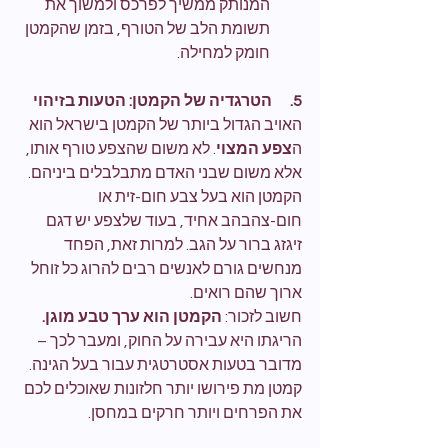
המנותק ממשיך לפרכס ולמשוך את 
תשומת הלב של הטורף, בזמן שהקמטן 
חומק למחילה.
5.      הטרגדיה של הקמטן: הטעות בזיהוי
האויב הגדול ביותר של הקמטן בישראל הוא 
ה
צפע המצוי
. לא משום שהצפע טורף אותו, 
אלא משום שבני האדם מתבלבלים ביניהם. 
הקמטן הוא בעל צבע חום-זית או 
חום-צהבהב אחיד, בעוד שלצפע יש דגם 
זיגזג ברור על הגב. למרות זאת, הפחד 
מנחשים גורם לאנשים רבים להרוג כל זוחל 
ארוך שהם רואים.
חשוב לזכור: 
הקמטן הוא ערך טבע מוגן.
הריגתו היא עבירה על החוק, ומעבר לכך – 
מדובר בטעות אסטרטגית עבור בעל הגינה. 
קמטן מת פירושו יותר חלזונות שאוכלים לכם 
את הפרחים ויותר חרקים במחסן.