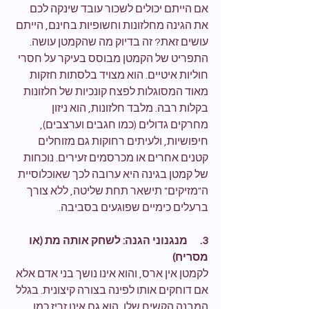
אם הייתם יכולים לשכור עובד שינקה לכם 
את הגינה מחלזונות וחשופיות בחינם, הייתם 
עושים זאת? זה בדיוק מה שהקמטן עושה.
התפריט של הקמטן מבוסס בעיקר על חסרי 
חוליות איטיים. הוא מצויד בלסתות חזקות 
מאוד המסוגלות לפצח קונכיות של חלזונות 
בקלות רבה. מלבד חלזונות, הוא ניזון 
מחרקים גדולים (כמו חגבים וערצבים), 
חיפושיות, ולעיתים רחוקות גם מזוחלים 
קטנים אחרים או מכרסמים זעירים. נוכחות 
של קמטן בגינה היא ערובה לכך שאוכלוסיית 
ה"מזיקים" תישאר תחת שליטה, ללא צורך 
ברעלים כימיים שפוגעים בסביבה.
3.      מנגנוני הגנה: לשחק אותה מת (או 
מסריח)
לקמטן אין ארס, והוא אינו נושך בני אדם אלא 
אם דוחקים אותו לפינה בצורה קיצונית. בגלל 
המבנה הקשיח שלו, הוא גם אינו זריז כמו 