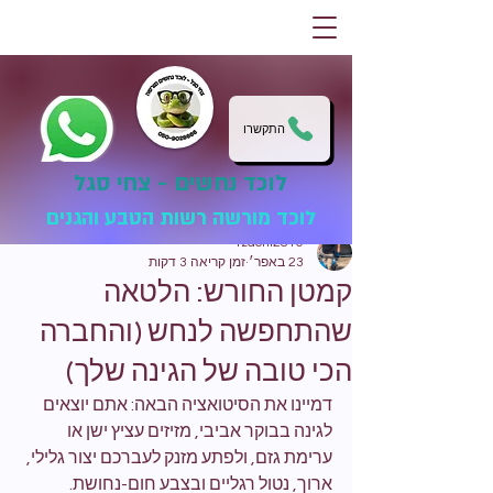
התקשרו
לוכד נחשים - צחי סגל
לוכד מורשה רשות הטבע והגנים
tzachi2810
23 באפר׳
זמן קריאה 3 דקות
קמטן החורש: הלטאה
שהתחפשה לנחש (והחברה
הכי טובה של הגינה שלך)
דמיינו את הסיטואציה הבאה: אתם יוצאים 
לגינה בבוקר אביבי, מזיזים עציץ ישן או 
ערימת גזם, ולפתע מזנק לעברכם יצור גלילי, 
ארוך, נטול רגליים ובצבע חום-נחושת. 