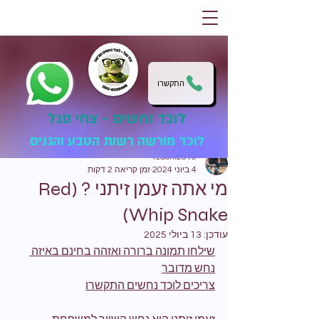
התקשרו
לוכד נחשים - צחי סגל
לוכד מורשה רשות הטבע והגנים
tzachi2810
4 ביוני 2024
זמן קריאה 2 דקות
מי אתה זעמן זיתני ? (Red
Whip Snake)
עודכן:
13 ביולי 2025
שילחו תמונה ברורה ואזהה בחינם באיזה 
נחש מדובר
צריכים לוכד נחשים 
התקשרו