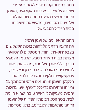
בסביבתם ותוקפים טרף לא זהיר. על ידי 
שמירה על איזון במערכת האקולוגית, הזעמן 
הזיתני מסייע במניעת התפוצצות אוכלוסין 
של מינים מסוימים, ומדגיש את חשיבותו 
בבית הגידול הטבעי שלו.
מהם המאפיינים של זעמן זיתני?
את הזעמן הזיתני קל לזהות בזכות הקשקשים 
בצבע ירוק-זית ייחודי, המספקים לו הסוואה 
מצוינת בבית הגידול הטבעי שלו. מין זה מגיע 
בדרך כלל לאורך של מטר, מה שהופך אותו 
לנחש בינוני בגודלו. יש לו גוף דק וראש צר, 
עם קשקשים חלקים המעניקים לו מראה 
חלקלק. הזעמן הזיתני אינו ארסי ומסתמך על 
זריזותו ומהירותו כדי ללכוד טרף. עיניו גדולות 
יחסית ומעניקות לו ראייה טובה, שהיא חיונית 
לציד. בסך הכל, תכונותיו הפיזיות של הזעמן 
הזיתני מותאמות היטב לסביבתו, ומסייעות 