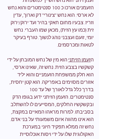
זעמן זיתני הוא נחש השייך למשפחת 
הזעמנים אורכו כ 100 סנטימטרים והוא נחש 
לא ארסי. הוא נחש "צינורי" דק וארוך, עדין 
וזריז. צבעיו מחום חאקי בהיר ועד ירוק/ירוק 
זית (כמו עץ הזית), מכאן שמו העברי. נחש 
יומי, זועם ועצבני נוהג לנשוך. טורף בעיקר 
לטאות ומכרסמים.
ה
זעמן הזיתני
 הוא מין של נחש המובחן על ידי 
קשקשיו בצבע הזית. נחש זה, שאינו ארסי, 
הוא חלק ממשפחת הזעמניים והוא יליד 
אזורים מסוימים באפריקה. הוא קטן יחסית, 
בדרך כלל גדל לאורך של עד 100 
סנטימטרים. הזעמן הזיתני ידוע בגופו הדק 
ובקשקשיו החלקים, המסייעים לו להשתלב 
בסביבתו. למרות מראהו המאיים במקצת, 
הוא אינו מהווה איום משמעותי על בני אדם. 
נחש זה ממלא תפקיד חיוני במערכת 
האקולוגית שלו על ידי ויסות אוכלוסיית 